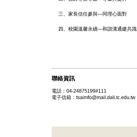
三、家長信任參與—同理心面對
四、校園溫馨永續—和諧溝通建共識
聯絡資訊
電話：04-24875199#111
電子信箱：tsaimfo@mail.dali.tc.edu.tw