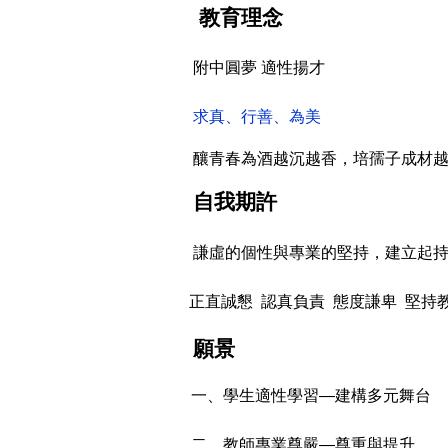
教育理念
附中圓夢 適性揚才
求真、行善、為美
釀青春為酒越沉越香，培孺子成材
自我期許
謙虛的個性與專業的堅持，建立起
正直誠懇
認真負責
態度謙卑
堅持
願景
一、學生適性學習—建構多元舞台
二、教師專業尊嚴—尊重與提升